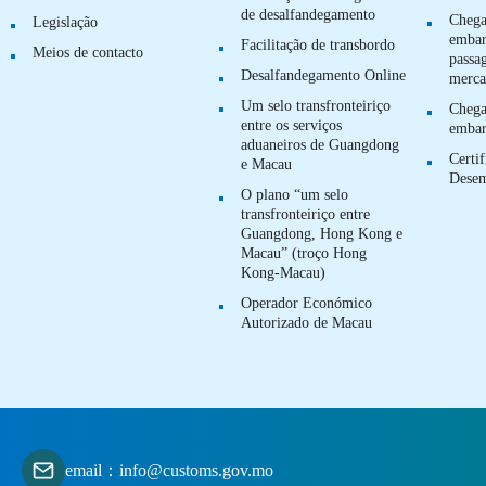
de desalfandegamento
Chega
Legislação
embar
Facilitação de transbordo
Meios de contacto
passag
Desalfandegamento Online
merca
Um selo transfronteiriço
Chega
entre os serviços
embar
aduaneiros de Guangdong
Certi
e Macau
Dese
O plano “um selo
transfronteiriço entre
Guangdong, Hong Kong e
Macau” (troço Hong
Kong-Macau)
Operador Económico
Autorizado de Macau
email：info@customs.gov.mo