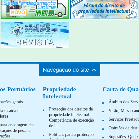
Navegação do site
os Portuários
Propriedade
Carta de Qua
Intelectual
mações gerais
Âmbito dos Serv
Protecção dos direitos da
da e saída de
Visão, Missão an
propriedade intelectual -
dores
Serviços Prestad
Competência de execução
para ancoragem das
de lei
Opiniões de desti
cações de pesca e
Políticas para a protecção
vações
Sugestões, Queix