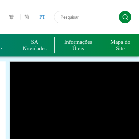
destinatário
públicas
Grau de Satisfação
Base de
Internet
R
dados das
d
Estatísticas
tificação prévia para a
em das
são e
Acção de
Sugestões, Queixas
Chegada e saída de embarcações de
Questões
Fórum do direito de
Informações de
Ligações
c
繁
简
PT
do
stalação dos
P
sca e observações
execução da lei
e Reclamações
recreio
comuns
propriedade intellectual
aquisições
relacionadas
 de
Comércio
tabelecimentos de cópias
Taxa de execução
p
Externo de
relativa à qualidade
a
omunicação necessária para
Mercadorias
e embarcações de
restados
Acção de socorro
Certificado de Desembarque
Estatística
P
(ECEM) de
ercadorias
SA
Informações
Mapa do
p
produção dos discos ópticos
dos serviços
Macau
e
Novidades
Úteis
Site