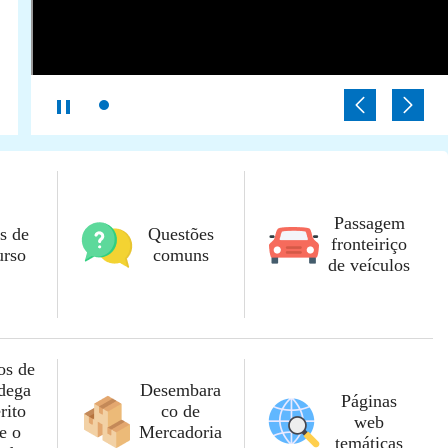
Passagem
s de
Questões
fronteiriço
urso
comuns
de veículos
os de
dega
Desembara
Páginas
rito
co de
web
e o
Mercadoria
temáticas