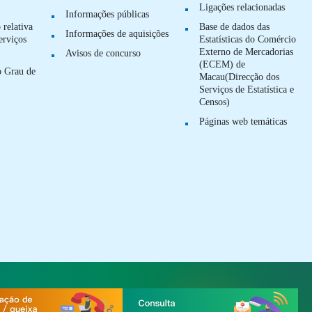
Ligações relacionadas
Informações públicas
 relativa
Base de dados das
Informações de aquisições
erviços
Estatísticas do Comércio
Externo de Mercadorias
Avisos de concurso
(ECEM) de
o Grau de
Macau(Direcção dos
Serviços de Estatística e
Censos)
Páginas web temáticas