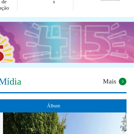
 de
s
fação
Mídia
Mais
Álbum