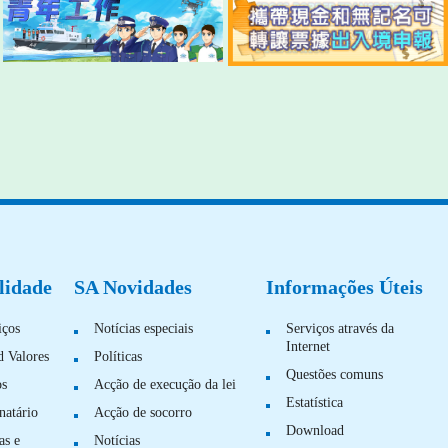
lidade
SA Novidades
Informações Úteis
iços
Notícias especiais
Serviços através da
Internet
d Valores
Políticas
Questões comuns
os
Acção de execução da lei
Estatística
natário
Acção de socorro
Download
as e
Notícias