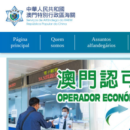
do Posto Fronteiriç
移動到内容區域
Serviço on-line para
Distribuição de instalações
fronteiriça de veículo
Equipamentos
Página
Quem
Assuntos
principal
somos
alfandegários