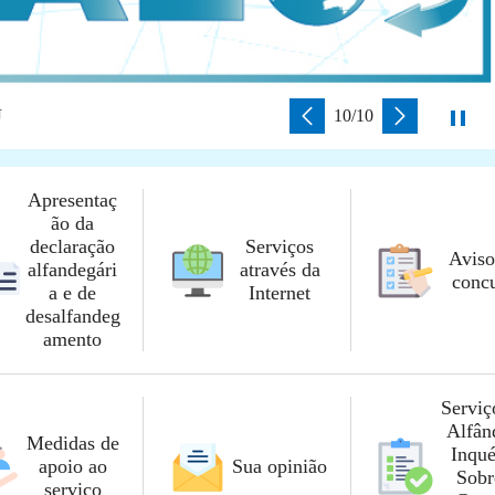
U
10/10
Apresentaç
ão da
declaração
Serviços
Aviso
alfandegári
através da
conc
a e de
Internet
desalfandeg
amento
Serviç
Alfân
Medidas de
Inqué
apoio ao
Sua opinião
Sobr
serviço