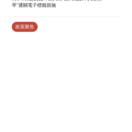
琴”通關電子標籤措施
政策聚焦
2024年12月11日
入境人士攜帶無人機臨時安全管控措施
政策聚焦
2024年11月18日
澳門海關、治安警察局及消防局將於陸路口
岸聯合執行臨時安全管控措施
政策聚焦