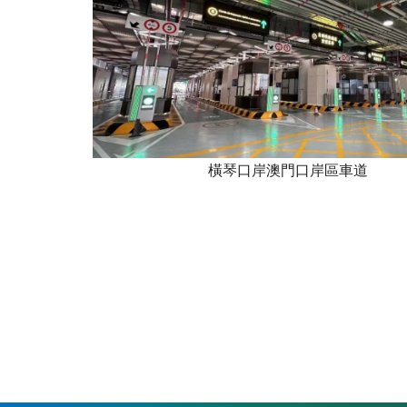
橫琴口岸澳門口岸區車道