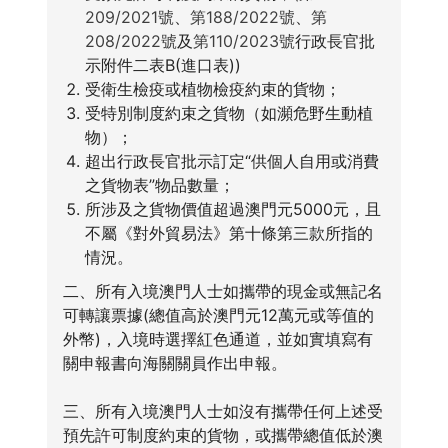
209/2021號
、
第188/2022號
、
第
208/2022號
及
第110/2023號
行政長官批
示附件二表B(進口表))
受衛生檢疫或植物檢疫約束的貨物；
受特別制度約束之貨物（如瀕危野生動植
物）；
超出行政長官批示訂定“供個人自用或消費
之貨物表”物品數量；
所涉及之貨物價值超過澳門元5000元，且
不屬《對外貿易法》第十條第三款所指的
情況。
二、所有入境澳門人士如攜帶的現金或無記名
可轉讓票據(總值高於澳門元12萬元或等值的
外幣)，入境時選擇紅色通道，並如實填寫有
關申報書向海關關員作出申報。
三、所有入境澳門人士如沒有攜帶任何上述受
預先許可制度約束的貨物，或攜帶總值低於澳