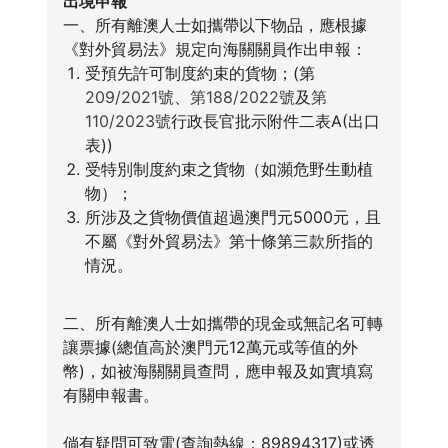
出境申報
一、所有離澳人士如攜帶以下物品，應根據
《對外貿易法》規定向海關關員作出申報：
受預先許可制度約束的貨物；(第
209/2021號
、
第188/2022號
及
第
110/2023號
行政長官批示附件二表A(出口
表))
受特別制度約束之貨物（如瀕危野生動植
物）；
所涉及之貨物價值超過澳門元5000元，且
不屬《對外貿易法》第十條第三款所指的
情況。
二、所有離澳人士如攜帶的現金或無記名可轉
讓票據(總值高於澳門元12萬元或等值的外
幣)，如被海關關員查問，應申報及如實填寫
有關申報書。
倘有疑問可致電(查詢熱線：89894317)或透