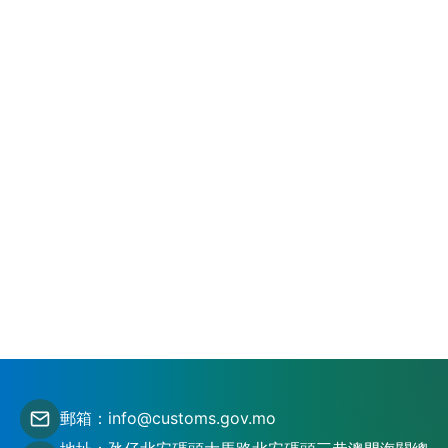
郵箱：info@customs.gov.mo