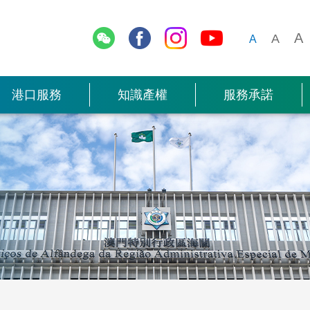
報關表格
經
停車場
其他關務工作的法規
一般資料
保護知識產權的執法權限
漁船碇舶區及須知事項
抱負、使命及信
海關相簿
光
A
A
A
電子數據交換系統 (EDI)
網上服務
複
漁民進出境
保護知識產權的策略
客貨船進出境
聯絡我們
服務項目
貨運站
況
港口服務
知識產權
服務承諾