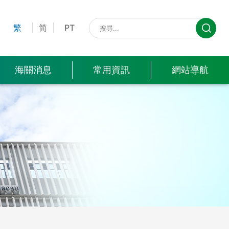
計暨
文職招聘
酬服
營電腦程序、錄音及錄像
表格
專題
普查
念
遊樂船進出境
執法行動
建議、投訴及異議
採購資訊
務繳
知識產權園地
碟之“預先通知＂申請
下載
網頁
局)
繁
简
PT
費資
關員晉升
訊
對外
製光碟之設備及原料在狀
常見
相關
港口卸貨證明
救援行動
相關服務質量執行率
貿易
文職晉升
變更時所需之通知
問題
連結
資料
海關消息
常用資訊
網站導航