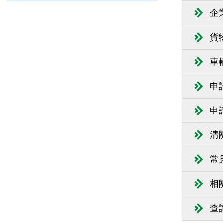
企
貨
車
申
申
清
常
相
查