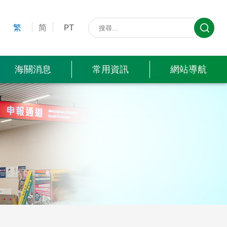
計暨
文職招聘
酬服
營電腦程序、錄音及錄像
表格
專題
普查
念
遊樂船進出境
執法行動
建議、投訴及異議
採購資訊
務繳
知識產權園地
碟之“預先通知＂申請
下載
網頁
局)
繁
简
PT
費資
關員晉升
訊
對外
製光碟之設備及原料在狀
常見
相關
港口卸貨證明
救援行動
相關服務質量執行率
貿易
文職晉升
變更時所需之通知
問題
連結
資料
海關消息
常用資訊
網站導航