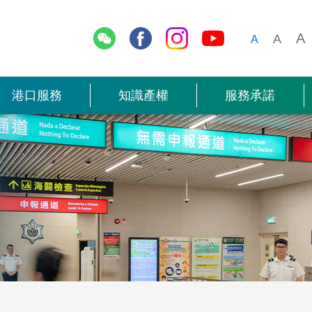
報關表格
經
停車場
其他關務工作的法規
一般資料
保護知識產權的執法權限
漁船碇舶區及須知事項
抱負、使命及信
海關相簿
光
A
A
A
電子數據交換系統 (EDI)
網上服務
複
漁民進出境
保護知識產權的策略
客貨船進出境
聯絡我們
服務項目
貨運站
況
港口服務
知識產權
服務承諾