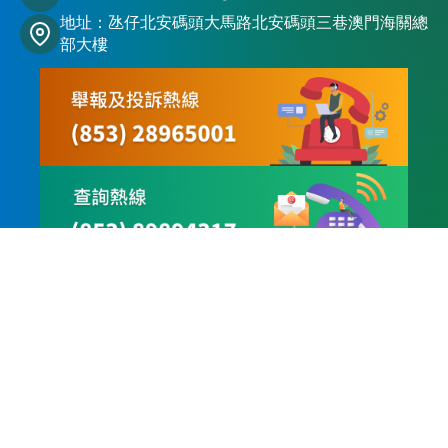
地址：氹仔北安碼頭大馬路北安碼頭三巷澳門海關總
部大樓